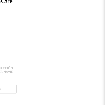
&Care
OTECCIÓN
TAINAVIE
O