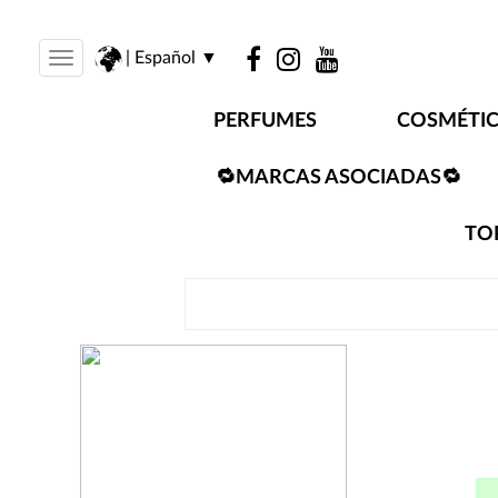
| Español ▼
Toggle
navigation
PERFUMES
COSMÉTI
🔁MARCAS ASOCIADAS🔁
TO