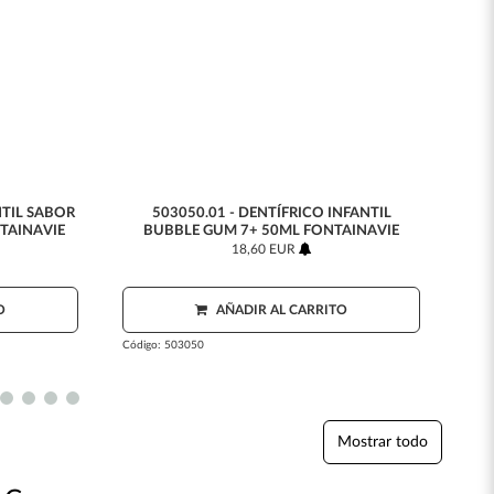
NTIL SABOR
503050.01 - DENTÍFRICO INFANTIL
50
NTAINAVIE
BUBBLE GUM 7+ 50ML FONTAINAVIE
18,60 EUR
O
AÑADIR AL CARRITO
Código:
503050
Códig
Mostrar todo