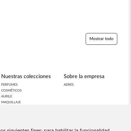
Mostrar todo
Nuestras colecciones
Sobre la empresa
PERFUMES
ADRES
COSMÉTICOS
AURILE
MAQUILLAJE
SUPLEMENTOS
CASA
🔁MARCAS ASOCIADAS🔁
APOYO A LA VENTA
os siguientes fines:
para habilitar la funcionalidad