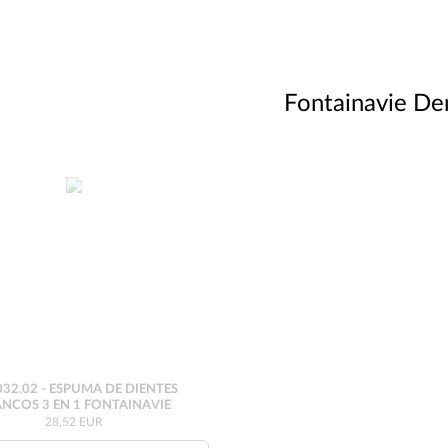
Fontainavie De
32.02 - ESPUMA DE DIENTES
NCOS 3 EN 1 FONTAINAVIE
28,52 EUR