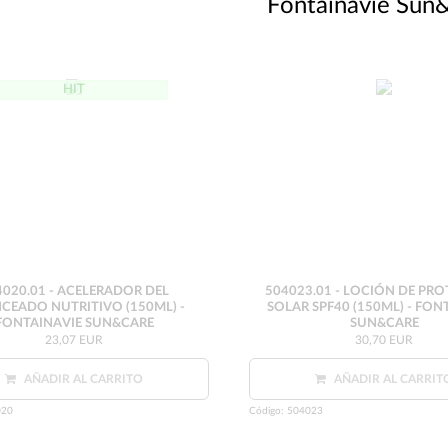
Fontainavie Sun
HIT
4020.01 - ACELERADOR DEL
504023.01 - LOCIÓN DE PR
CEADO NUTRITIVO (150ML) -
SOLAR SPF40 (150ML) - FON
FONTAINAVIE SUN&CARE
SUN&CARE
23,07 EUR
30,70 EUR
AÑADIR AL CARRITO
AÑADIR AL CARRIT
20
Código:
504023