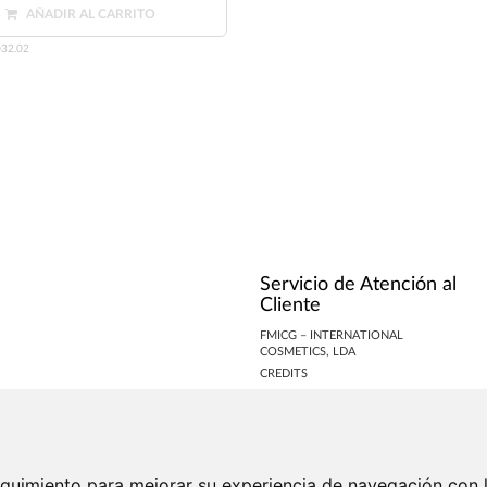
AÑADIR AL CARRITO
32.02
Servicio de Atención al
Cliente
FMICG – INTERNATIONAL
COSMETICS, LDA
CREDITS
COOKIES PREFERENCES
seguimiento para mejorar su experiencia de navegación con l