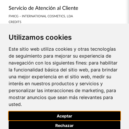
Servicio de Atención al Cliente
FMICG – INTERNATIONAL COSMETICS, LDA
CREDITS
COOKIES PREFERENCES
Utilizamos cookies
Nuestras colecciones
PERFUMES
Este sitio web utiliza cookies y otras tecnologías
COSMÉTICOS
de seguimiento para mejorar su experiencia de
AURILE
navegación con los siguientes fines:
para habilitar
MAQUILLAJE
la funcionalidad básica del sitio web
,
para brindar
SUPLEMENTOS
una mejor experiencia en el sitio web
,
medir su
CASA
🔁MARCAS ASOCIADAS🔁
interés en nuestros productos y servicios y
APOYO A LA VENTA
personalizar las interacciones de marketing
,
para
ÚLTIMAS OPORTUNIDADES
mostrar anuncios que sean más relevantes para
GIFTBOX
usted
.
TOP VENTAS PERFUMES
NUEVOS PRODUCTOS
Aceptar
Sobre la empresa
Rechazar
ADRES