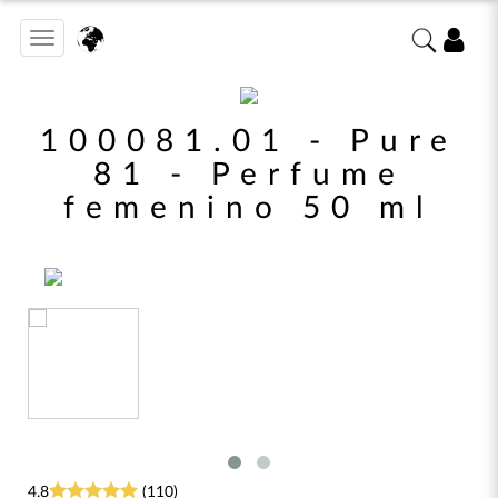
Toggle
navigation
100081.01 - Pure
81 - Perfume
femenino 50 ml
4.8
(110)