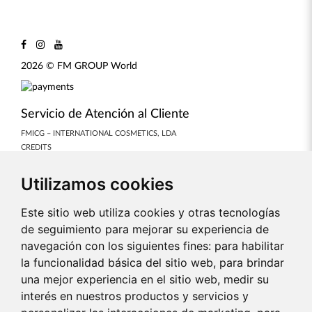
2026 © FM GROUP World
Servicio de Atención al Cliente
FMICG – INTERNATIONAL COSMETICS, LDA
CREDITS
COOKIES PREFERENCES
Utilizamos cookies
Nuestras colecciones
PERFUMES
Este sitio web utiliza cookies y otras tecnologías
COSMÉTICOS
de seguimiento para mejorar su experiencia de
AURILE
navegación con los siguientes fines:
para habilitar
MAQUILLAJE
la funcionalidad básica del sitio web
,
para brindar
SUPLEMENTOS
una mejor experiencia en el sitio web
,
medir su
CASA
🔁MARCAS ASOCIADAS🔁
interés en nuestros productos y servicios y
APOYO A LA VENTA