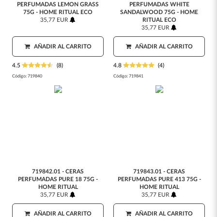
PERFUMADAS LEMON GRASS
PERFUMADAS WHITE
75G - HOME RITUAL ECO
SANDALWOOD 75G - HOME
35,77 EUR
RITUAL ECO
35,77 EUR
AÑADIR AL CARRITO
AÑADIR AL CARRITO
4.5
(8)
4.8
(4)
Código:
719840
Código:
719841
719842.01 - CERAS
719843.01 - CERAS
PERFUMADAS PURE 18 75G -
PERFUMADAS PURE 413 75G -
HOME RITUAL
HOME RITUAL
35,77 EUR
35,77 EUR
AÑADIR AL CARRITO
AÑADIR AL CARRITO