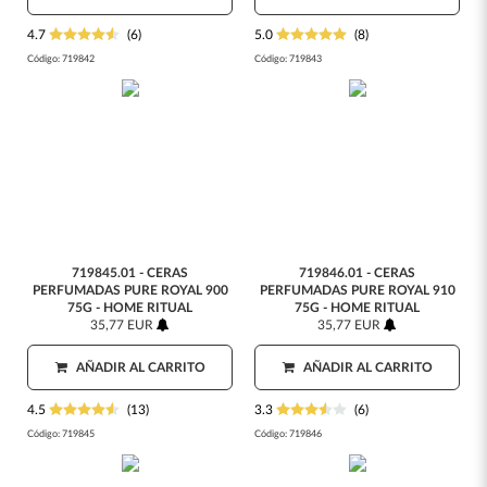
4.7
(6)
5.0
(8)
Código:
719842
Código:
719843
719845.01 - CERAS
719846.01 - CERAS
PERFUMADAS PURE ROYAL 900
PERFUMADAS PURE ROYAL 910
75G - HOME RITUAL
75G - HOME RITUAL
35,77 EUR
35,77 EUR
AÑADIR AL CARRITO
AÑADIR AL CARRITO
4.5
(13)
3.3
(6)
Código:
719845
Código:
719846