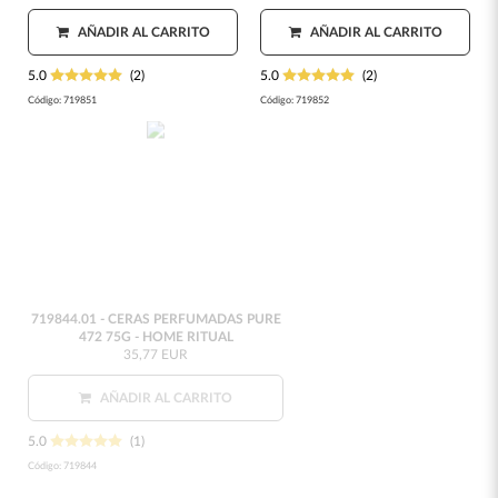
AÑADIR AL CARRITO
AÑADIR AL CARRITO
5.0
(2)
5.0
(2)
Código:
719851
Código:
719852
719844.01 - CERAS PERFUMADAS PURE
472 75G - HOME RITUAL
35,77 EUR
AÑADIR AL CARRITO
5.0
(1)
Código:
719844