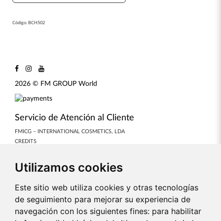
Código:
BCH502
2026 © FM GROUP World
Servicio de Atención al Cliente
FMICG – INTERNATIONAL COSMETICS, LDA
CREDITS
COOKIES PREFERENCES
Utilizamos cookies
Nuestras colecciones
PERFUMES
Este sitio web utiliza cookies y otras tecnologías
COSMÉTICOS
de seguimiento para mejorar su experiencia de
AURILE
navegación con los siguientes fines:
para habilitar
MAQUILLAJE