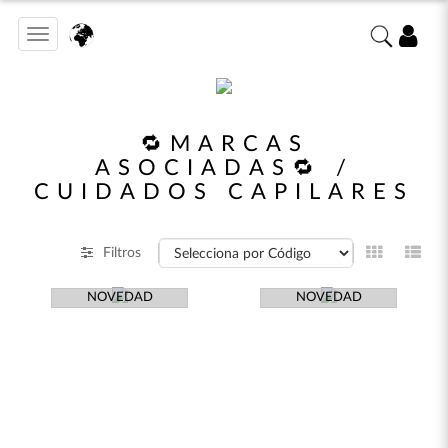
Toggle
navigation
🔁MARCAS
ASOCIADAS🔁 /
CUIDADOS CAPILARES
Filtros
NOVEDAD
NOVEDAD